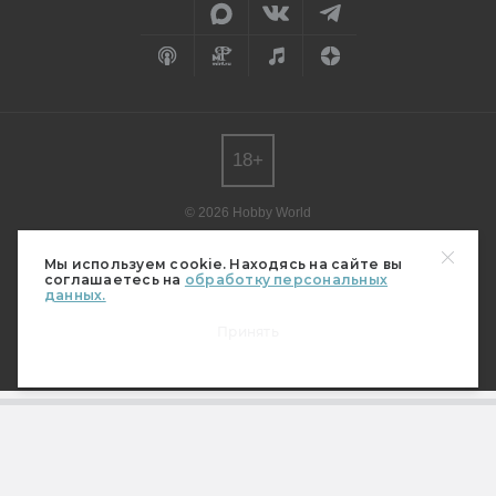
18+
© 2026 Hobby World
Любое использование материалов допускается только с согласия
редакции.
Мы используем cookie. Находясь на сайте вы
соглашаетесь на
обработку персональных
Мнение авторов может не совпадать с мнением редакции.
данных.
Свидетельство о регистрации СМИ серия Эл № ФС77-82485
от 30 декабря 2021 г.
Принять
(выдано Федеральной службой по надзору в сфере связи,
информационных технологий и массовых коммуникаций (Роскомнадзор)