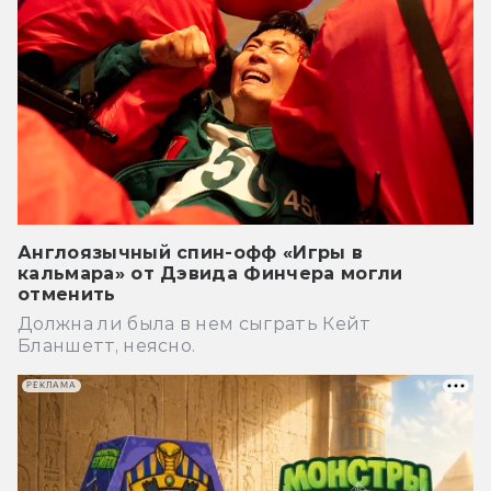
Англоязычный спин-офф «Игры в
кальмара» от Дэвида Финчера могли
отменить
Должна ли была в нем сыграть Кейт
Бланшетт, неясно.
РЕКЛАМА