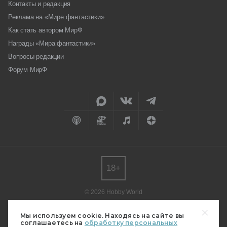
Контакты и редакция
Реклама на «Мире фантастики»
Как стать автором МирФ
Награды «Мира фантастики»
Вопросы редакции
Форум МирФ
18+
© 2026 Hobby World
Любое использование материалов допускается только с согласия
редакции.
Мы используем cookie. Находясь на сайте вы
соглашаетесь на
обработку персональных
Мнение авторов может не совпадать с мнением редакции.