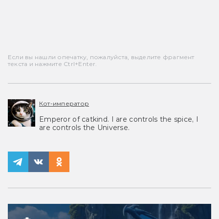
Если вы нашли опечатку, пожалуйста, выделите фрагмент
текста и нажмите Ctrl+Enter.
Кот-император
Emperor of catkind. I are controls the spice, I
are controls the Universe.