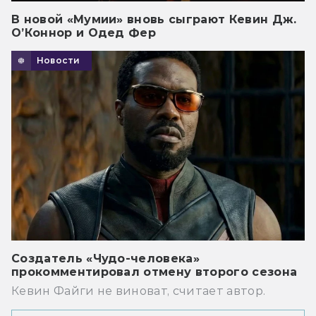
В новой «Мумии» вновь сыграют Кевин Дж.
О’Коннор и Одед Фер
Новости
Создатель «Чудо-человека»
прокомментировал отмену второго сезона
Кевин Файги не виноват, считает автор.