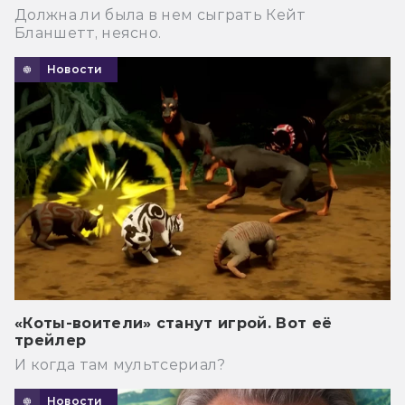
Должна ли была в нем сыграть Кейт
Бланшетт, неясно.
Новости
«Коты-воители» станут игрой. Вот её
трейлер
И когда там мультсериал?
Новости