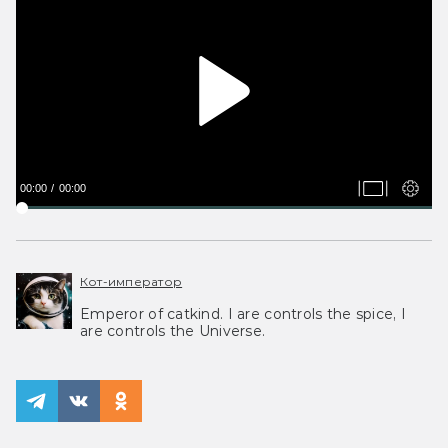
00:00
00:00
Кот-император
Emperor of catkind. I are controls the spice, I
are controls the Universe.