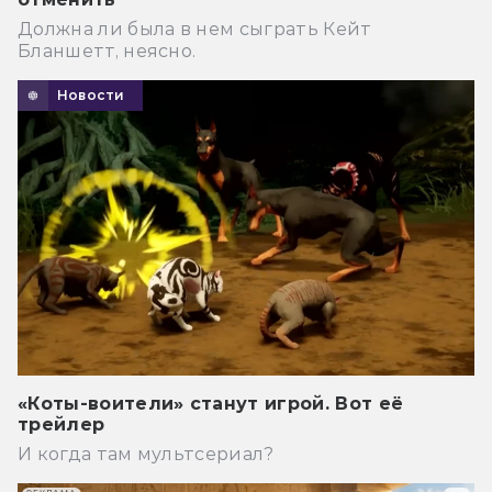
Должна ли была в нем сыграть Кейт
Бланшетт, неясно.
Новости
«Коты-воители» станут игрой. Вот её
трейлер
И когда там мультсериал?