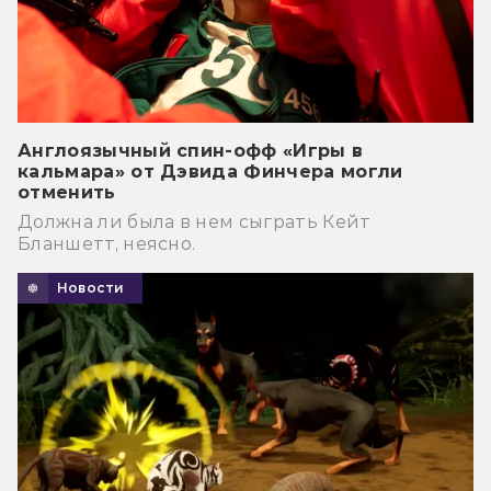
Англоязычный спин-офф «Игры в
кальмара» от Дэвида Финчера могли
отменить
Должна ли была в нем сыграть Кейт
Бланшетт, неясно.
Новости