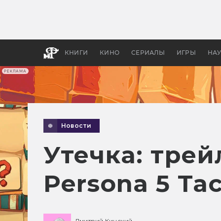
Как с
фильм
бы «В
КНИГИ
КИНО
СЕРИАЛЫ
ИГРЫ
НА
РЕКЛАМА
Новости
Утечка: трей
Persona 5 Tac
Дмитрий Кинский