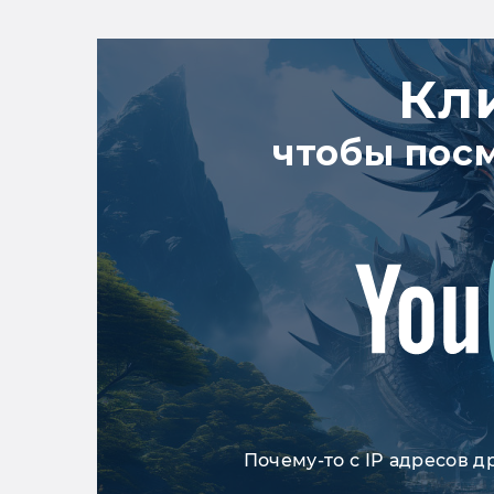
Кл
чтобы пос
Почему-то с IP адресов д