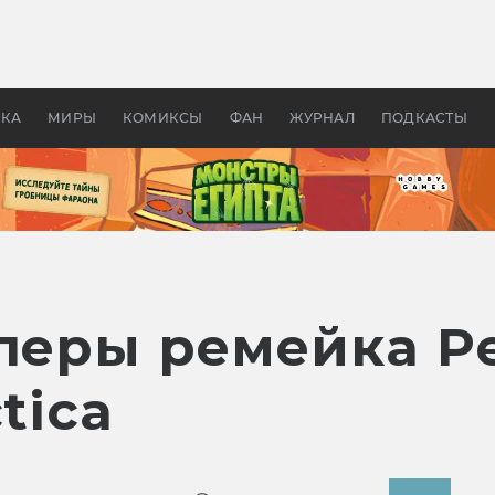
оздавались «Страшилы»:
«Одиссея» Нолана: что эт
, без которого не было
фильм сделал с Гомером и
ластелина колец»
Древней Грецией
УКА
МИРЫ
КОМИКСЫ
ФАН
ЖУРНАЛ
ПОДКАСТЫ
леры ремейка Pe
tica