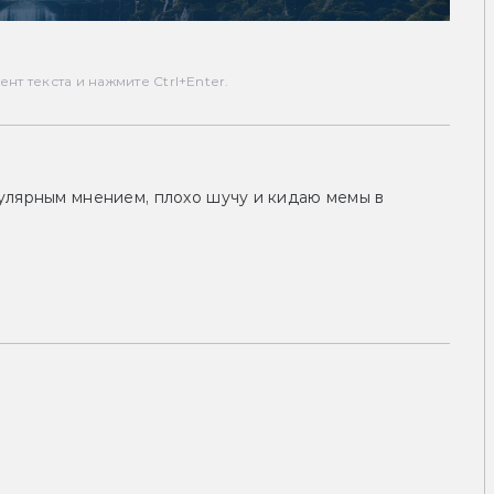
т текста и нажмите Ctrl+Enter.
улярным мнением, плохо шучу и кидаю мемы в