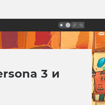
от
«Черновик»: отличия фильма и
книги Лукьяненко
rsona 3 и