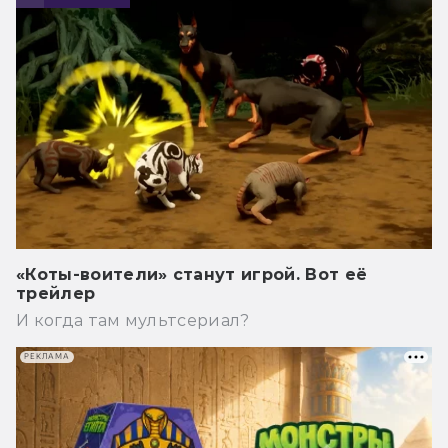
«Коты-воители» станут игрой. Вот её
трейлер
И когда там мультсериал?
РЕКЛАМА