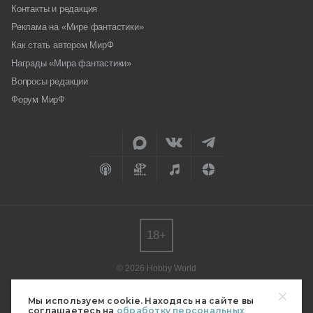
Контакты и редакция
Реклама на «Мире фантастики»
Как стать автором МирФ
Награды «Мира фантастики»
Вопросы редакции
Форум МирФ
18+
© 2026 Hobby World
Любое использование материалов допускается только с согласия
редакции.
Мы используем cookie. Находясь на сайте вы
соглашаетесь на
обработку персональных
Мнение авторов может не совпадать с мнением редакции.