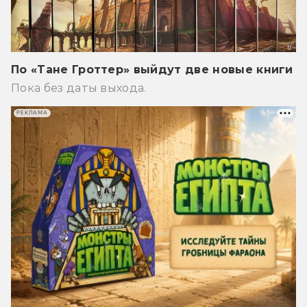
По «Тане Гроттер» выйдут две новые книги
Пока без даты выхода.
РЕКЛАМА