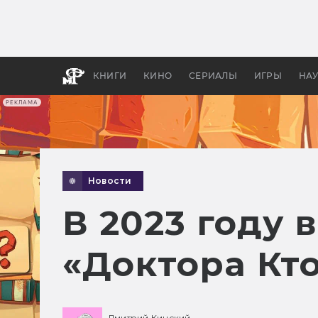
Какие
авгус
апока
детск
КНИГИ
КИНО
СЕРИАЛЫ
ИГРЫ
НА
РЕКЛАМА
Новости
В 2023 году 
«Доктора Кт
Дмитрий Кинский