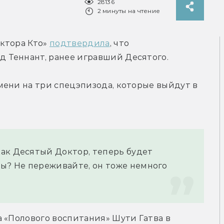
28136
2 минуты на чтение
ктора Кто» 
подтвердила
, что 
 Теннант, ранее игравший Десятого.
ени на три спецэпизода, которые выйдут в 
ак Десятый Доктор, теперь будет 
? Не переживайте, он тоже немного 
 «Полового воспитания» Шути Гатва в 