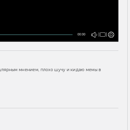
00:00
улярным мнением, плохо шучу и кидаю мемы в