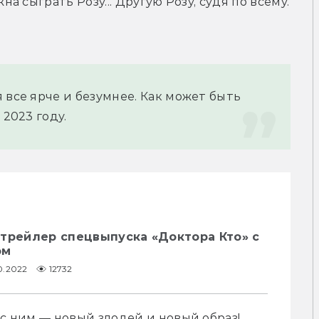
 сыграть Розу... Другую Розу, судя по всему. 
 все ярче и безумнее. Как может быть 
 2023 году.
»: трейлер спецвыпуска «Доктора Кто» с
ом
0.2022
12732
 с ним — новый злодей и новый образ!