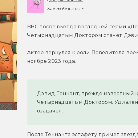
24 октября 2022 г.
BBC после выхода последней серии «До
Четырнадцатым Доктором станет Дэвид
Актер вернулся к роли Повелителя врем
ноябре 2023 года.
Дэвид Теннант, прежде известный к
Четырнадцатым Доктором. Удивлены
озадачен.
После Теннанта эстафету примет звезда