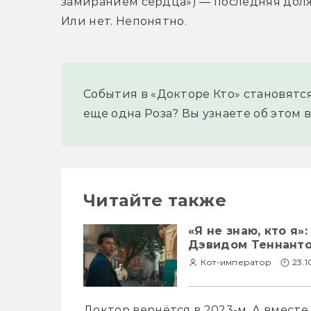
замиранием сердца») — последняя должна
Или нет. Непонятно.
События в «Докторе Кто» становятся
еще одна Роза? Вы узнаете об этом в
Читайте также
«Я не знаю, кто я
Дэвидом Теннант
Кот-император
23.1
Доктор вернётся в 2023-м. А вместе