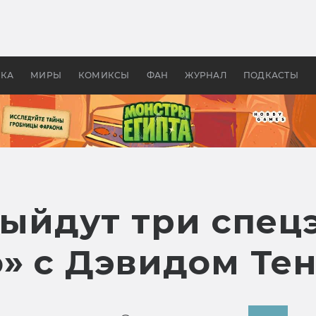
 фильмы смотреть в
Как создавались «Страшил
те 2026? В мире —
фильм, без которого не б
липсис, в России —
бы «Властелина колец»
ие комедии
УКА
МИРЫ
КОМИКСЫ
ФАН
ЖУРНАЛ
ПОДКАСТЫ
выйдут три спец
о» с Дэвидом Те