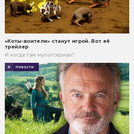
«Коты-воители» станут игрой. Вот её
трейлер
И когда там мультсериал?
Новости