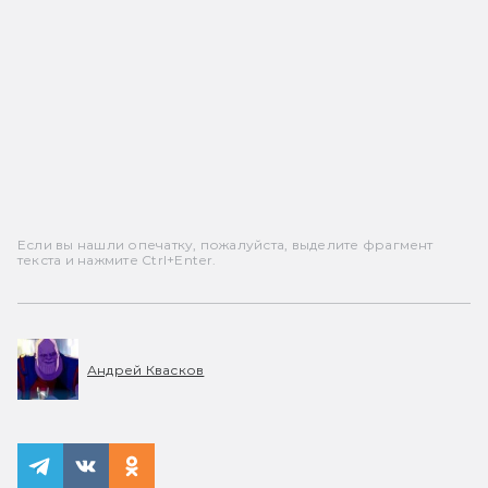
Если вы нашли опечатку, пожалуйста, выделите фрагмент
текста и нажмите Ctrl+Enter.
Андрей Квасков