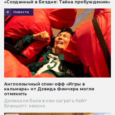
«Созданный в Бездне: Тайна пробуждения»
Новости
Англоязычный спин-офф «Игры в
кальмара» от Дэвида Финчера могли
отменить
Должна ли была в нем сыграть Кейт
Бланшетт, неясно.