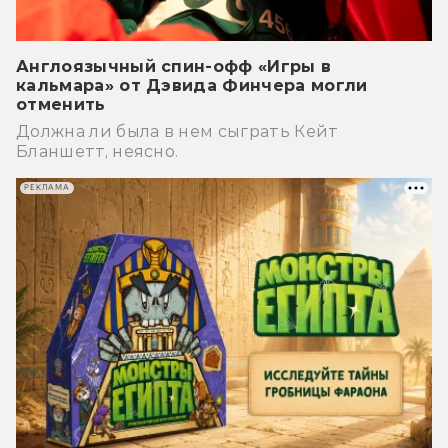
Англоязычный спин-офф «Игры в
кальмара» от Дэвида Финчера могли
отменить
Должна ли была в нем сыграть Кейт
Бланшетт, неясно.
РЕКЛАМА