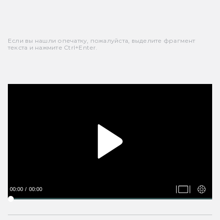
Если вы нашли опечатку, пожалуйста, выделите фрагмент
текста и нажмите Ctrl+Enter.
00:00
00:00