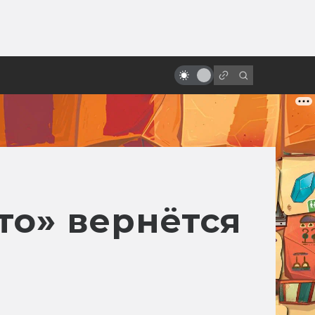
от
Das ist fantastisch!
Фантастические порнопародии
то» вернётся