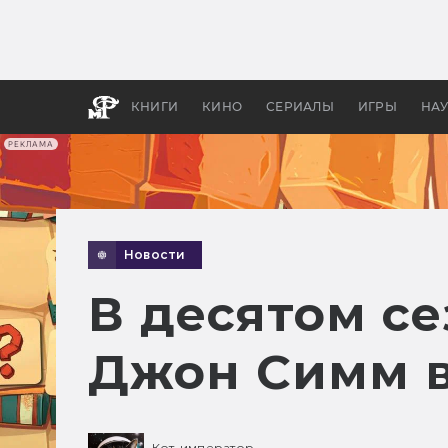
Как с
фильм
бы «В
КНИГИ
КИНО
СЕРИАЛЫ
ИГРЫ
НА
РЕКЛАМА
Новости
В десятом се
Джон Симм в
Кот-император