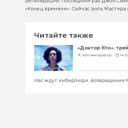
регенерации. Последний раз Джон Симм
«Конец времени». Сейчас роль Мастера
Читайте также
«Доктор Кто»: тре
Кот-император
14.0
Нас ждут киберлюди, возвращение М