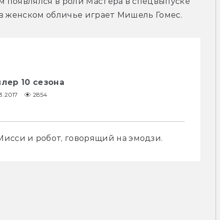
 появлялся в роли Мастера в спецвыпуске 
 в женском обличье играет Мишель Гомес.
йлер 10 сезона
3.2017
2854
исси и робот, говорящий на эмодзи.