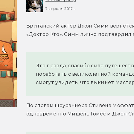
7 апреля 2017 г.
Британский актёр Джон Симм вернётся 
«Доктор Кто». Симм лично подтвердил э
Это правда, спасибо силе путешеств
поработать с великолепной командой
смогут увидеть, что выкинет Мастер
По словам шоураннера Стивена Моффата,
одновременно Мишель Гомес и Джон С