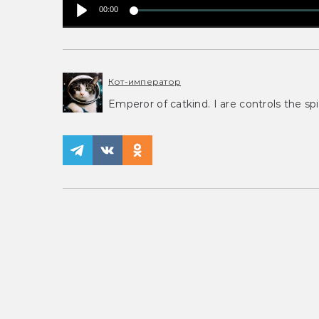
00:00
Кот-император
Emperor of catkind. I are controls the spi