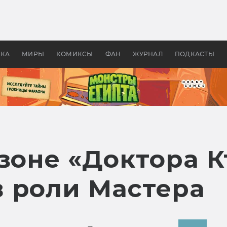
оздавались «Страшилы»:
«Одиссея» Нолана: что эт
, без которого не было
фильм сделал с Гомером и
ластелина колец»
Древней Грецией
УКА
МИРЫ
КОМИКСЫ
ФАН
ЖУРНАЛ
ПОДКАСТЫ
зоне «Доктора К
 роли Мастера