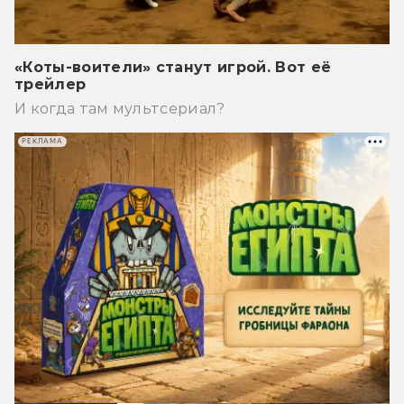
«Коты-воители» станут игрой. Вот её
трейлер
И когда там мультсериал?
РЕКЛАМА