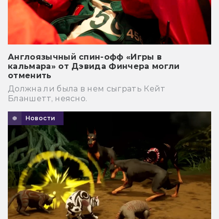
Англоязычный спин-офф «Игры в
кальмара» от Дэвида Финчера могли
отменить
Должна ли была в нем сыграть Кейт
Бланшетт, неясно.
Новости