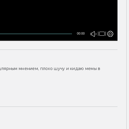
00:00
улярным мнением, плохо шучу и кидаю мемы в