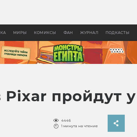
 фильмы смотреть в
Как создавались «Страшил
те 2026? В мире —
фильм, без которого не б
липсис, в России —
бы «Властелина колец»
ие комедии
УКА
МИРЫ
КОМИКСЫ
ФАН
ЖУРНАЛ
ПОДКАСТЫ
в Pixar пройдут
4446
1 минута на чтение