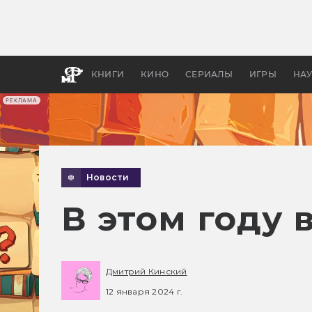
Какие
авгус
апока
детск
КНИГИ
КИНО
СЕРИАЛЫ
ИГРЫ
НА
РЕКЛАМА
Новости
В этом году 
Дмитрий Кинский
12 января 2024 г.