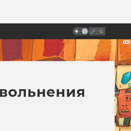
ы»:
«Бегущий по лезвию»: история
ыло
великого фильма, который
никто не понял
 увольнения