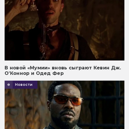
В новой «Мумии» вновь сыграют Кевин Дж.
О’Коннор и Одед Фер
Новости