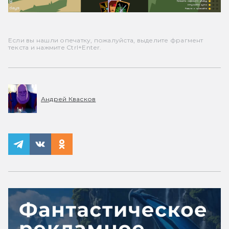
Если вы нашли опечатку, пожалуйста, выделите фрагмент
текста и нажмите Ctrl+Enter.
Андрей Квасков