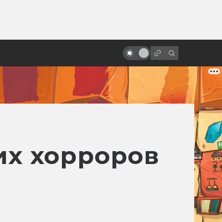
ы»:
Лучшие фильмы 2025 года:
ыло
фантастика, ужасы и атмосфера
эпохи
их хорроров