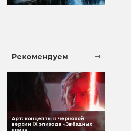
Рекомендуем
Арт: концепты к черновой
версии IX эпизода «Звёздных
войн»