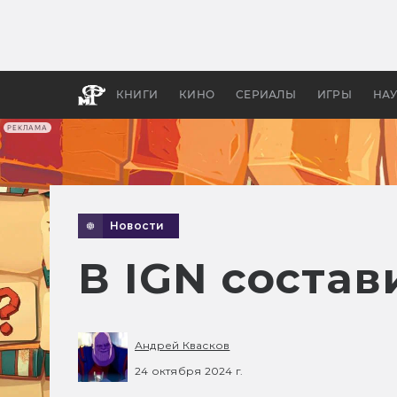
Какие
авгус
апока
детск
КНИГИ
КИНО
СЕРИАЛЫ
ИГРЫ
НА
РЕКЛАМА
Новости
В IGN состав
Андрей Квасков
24 октября 2024 г.