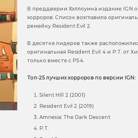
В преддверии Хэллоуина издание IGN о
хорроров. Список возглавила оригинальная
ремейку Resident Evil 2.
В десятке лидеров также расположились
оригинальная Resident Evil 4 и
P.T. от 
только вместе с PS4. 
Топ-25 лучших хорроров по версии IGN:
Silent Hill 2 (2001)
Resident Evil 2 (2019)
Amnesia: The Dark Descent
P.T.