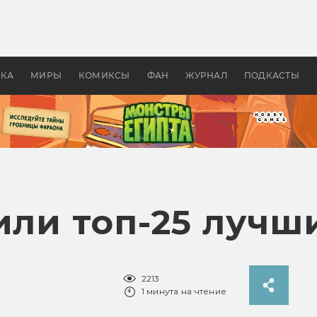
 фильмы смотреть в
Как создавались «Страшил
те 2026? В мире —
фильм, без которого не б
липсис, в России —
бы «Властелина колец»
ие комедии
УКА
МИРЫ
КОМИКСЫ
ФАН
ЖУРНАЛ
ПОДКАСТЫ
или топ-25 лучш
2213
1 минута на чтение