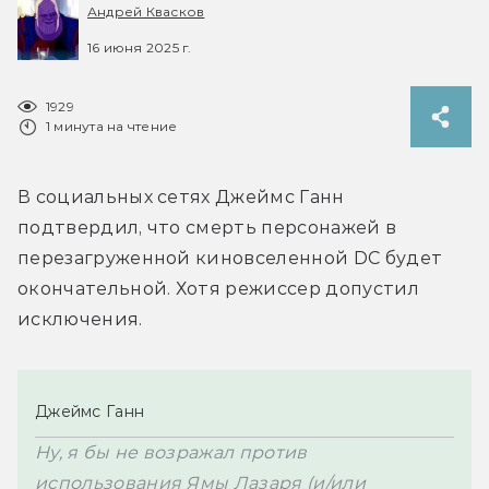
Андрей Квасков
16 июня 2025 г.
1929
1 минута на чтение
В социальных сетях Джеймс Ганн 
подтвердил, что смерть персонажей в 
перезагруженной киновселенной DC будет 
окончательной. Хотя режиссер допустил 
исключения.
Джеймс Ганн
Ну, я бы не возражал против 
использования Ямы Лазаря (и/или 