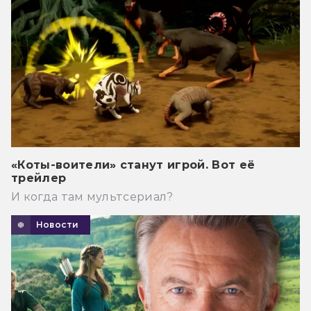
«Коты-воители» станут игрой. Вот её
трейлер
И когда там мультсериал?
Новости