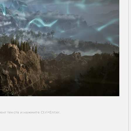
т текста и нажмите Ctrl+Enter.