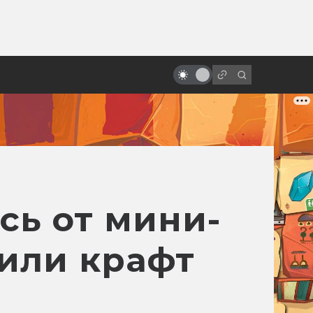
ы»:
Как создавался «Аватар»:
ыло
«забытый» блокбастер Джеймса
Кэмерона
сь от мини-
или крафт