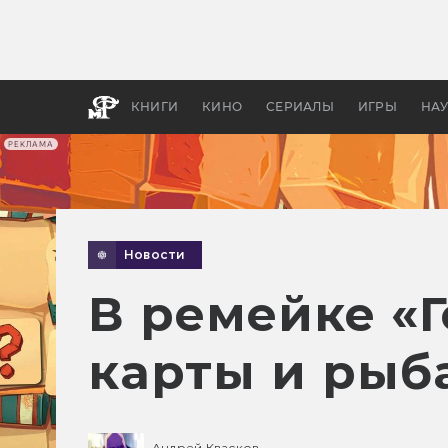
Какие
авгус
апока
детск
КНИГИ
КИНО
СЕРИАЛЫ
ИГРЫ
НА
РЕКЛАМА
Новости
В ремейке «Г
карты и рыб
Андрей Квасков