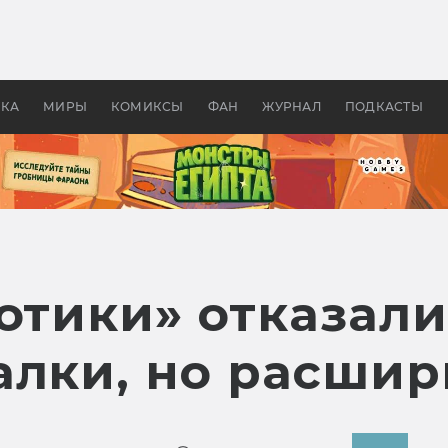
 фильмы смотреть в
Как создавались «Страшил
те 2026? В мире —
фильм, без которого не б
липсис, в России —
бы «Властелина колец»
ие комедии
УКА
МИРЫ
КОМИКСЫ
ФАН
ЖУРНАЛ
ПОДКАСТЫ
отики» отказали
алки, но расшир