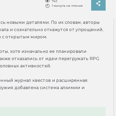
742
1 минута на чтение
ь новыми деталями. По их словам, авторы 
ала и сознательно откажутся от упрощений, 
в с открытым миром.
рты, хотя изначально ее планировали 
акже отказались от идеи перегружать RPG 
оловных активностей.
нный журнал квестов и расширенная 
ружия добавлена система алхимии и 