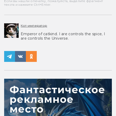
Если вы нашли опечатку, пожалуйста, выделите фрагмент
текста и нажмите Ctrl+Enter.
Кот-император
Emperor of catkind. I are controls the spice, I
are controls the Universe.