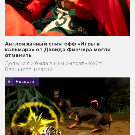
Англоязычный спин-офф «Игры в
кальмара» от Дэвида Финчера могли
отменить
Должна ли была в нем сыграть Кейт
Бланшетт, неясно.
Новости