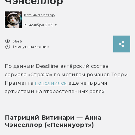
Чэнселлор
Кот-император
19 ноября 2019 г.
3646
1 минута на чтение
По данным Deadline, актёрский состав 
сериала «Стража» по мотивам романов Терри 
Пратчетта 
пополнился
 ещё четырьмя 
артистами на второстепенных ролях.
Патриций Витинари — Анна 
Чэнселлор («Пенниуорт»)