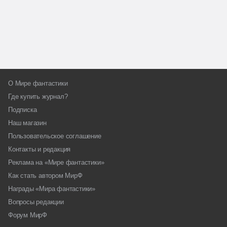
О Мире фантастики
Где купить журнал?
Подписка
Наш магазин
Пользовательское соглашение
Контакты и редакция
Реклама на «Мире фантастики»
Как стать автором МирФ
Награды «Мира фантастики»
Вопросы редакции
Форум МирФ