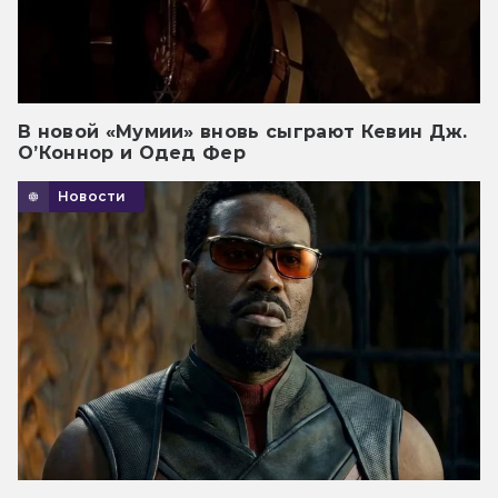
В новой «Мумии» вновь сыграют Кевин Дж.
О’Коннор и Одед Фер
Новости