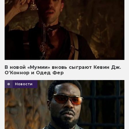
В новой «Мумии» вновь сыграют Кевин Дж.
О’Коннор и Одед Фер
Новости