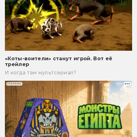
«Коты-воители» станут игрой. Вот её
трейлер
И когда там мультсериал?
РЕКЛАМА