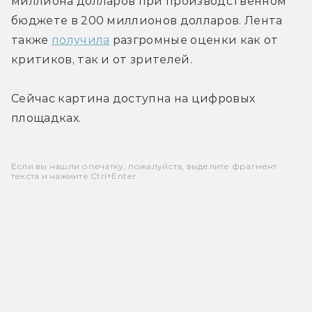
миллиона долларов при производственном 
бюджете в 200 миллионов долларов. Лента 
также 
получила
 разгромные оценки как от 
критиков, так и от зрителей.
Сейчас картина доступна на цифровых 
площадках.
Если вы нашли опечатку, пожалуйста, выделите фрагмент
текста и нажмите Ctrl+Enter.