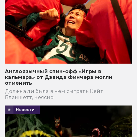
Англоязычный спин-офф «Игры в
кальмара» от Дэвида Финчера могли
отменить
Должна ли была в нем сыграть Кейт
Бланшетт, неясно.
Новости