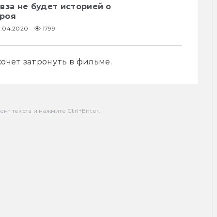
вза не будет историей о
роя
0.04.2020
1799
хочет затронуть в фильме.
т текста и нажмите Ctrl+Enter.