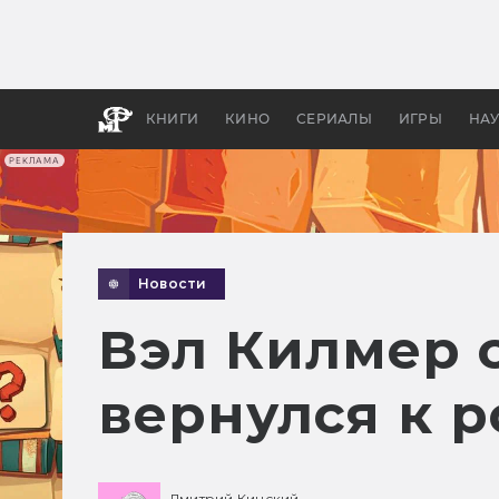
Какие
авгус
апока
детск
КНИГИ
КИНО
СЕРИАЛЫ
ИГРЫ
НА
РЕКЛАМА
Новости
Вэл Килмер 
вернулся к 
Дмитрий Кинский