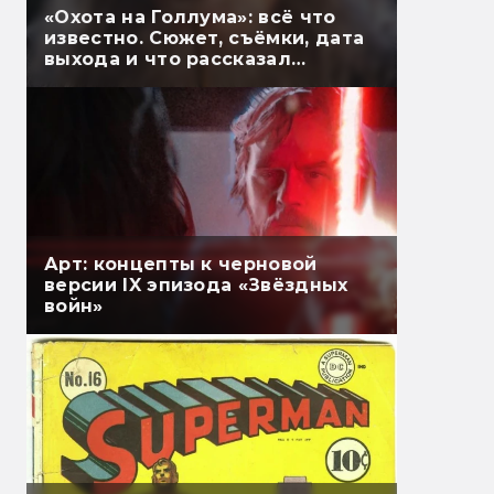
«Охота на Голлума»: всё что
известно. Сюжет, съёмки, дата
выхода и что рассказал
Гэндальф
Арт: концепты к черновой
версии IX эпизода «Звёздных
войн»