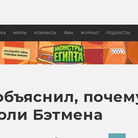
 фильмы смотреть в
Как создавались «Страшил
те 2026? В мире —
фильм, без которого не б
липсис, в России —
бы «Властелина колец»
ие комедии
УКА
МИРЫ
КОМИКСЫ
ФАН
ЖУРНАЛ
ПОДКАСТЫ
объяснил, почем
роли Бэтмена