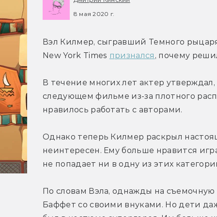
8 мая 2020 г.
Вэл Килмер, сыгравший Темного рыцаря 
New York Times 
признался
, почему реши
В течение многих лет актер утверждал, 
следующем фильме из-за плотного распи
нравилось работать с авторами.
Однако теперь Килмер раскрыл настоящ
неинтересен. Ему больше нравится игра
не попадает ни в одну из этих категори
По словам Вэла, однажды на съемочную
Баффет со своими внуками. Но дети даж