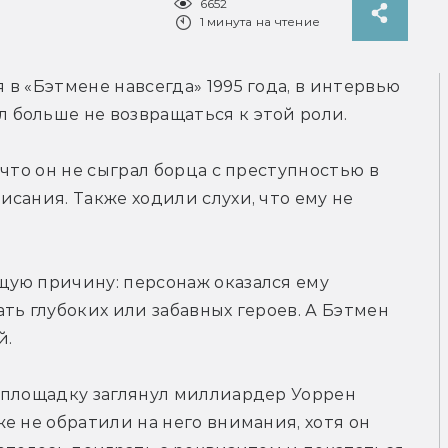
6652
1 минута на чтение
в «Бэтмене навсегда» 1995 года, в интервью 
л больше не возвращаться к этой роли.
что он не сыграл борца с преступностью в 
сания. Также ходили слухи, что ему не 
ую причину: персонаж оказался ему 
ть глубоких или забавных героев. А Бэтмен 
й.
 площадку заглянул миллиардер Уоррен 
е не обратили на него внимания, хотя он 