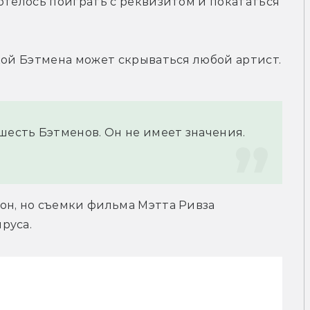
отелось поиграть с реквизитом и покататься 
кой Бэтмена может скрываться любой артист.
шесть Бэтменов. Он не имеет значения. 
н, но съемки фильма Мэтта Ривза 
руса.