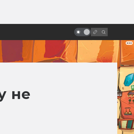
ы»:
ыло
«Песнь моря»: мультфильм с
настоящим волшебством
у не