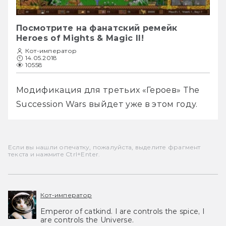
Посмотрите на фанатский ремейк
Heroes of Mights & Magic II!
Кот-император
14.05.2018
10558
Модификация для третьих «Героев» The 
Succession Wars выйдет уже в этом году. 
Если вы нашли опечатку, пожалуйста, выделите фрагмент
текста и нажмите Ctrl+Enter.
Кот-император
Emperor of catkind. I are controls the spice, I
are controls the Universe.