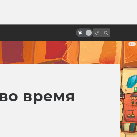
ы»:
ыло
Неснятые фильмы: Как Супермен
не стал чёрным
во время