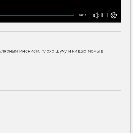
00:00
улярным мнением, плохо шучу и кидаю мемы в