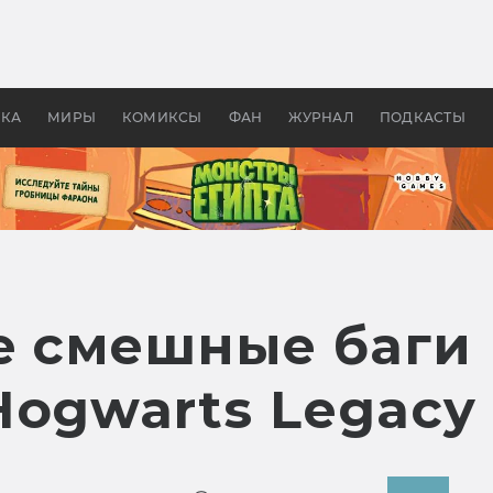
 фильмы смотреть в
Как создавались «Страшил
те 2026? В мире —
фильм, без которого не б
липсис, в России —
бы «Властелина колец»
ие комедии
УКА
МИРЫ
КОМИКСЫ
ФАН
ЖУРНАЛ
ПОДКАСТЫ
е смешные баги 
Hogwarts Legacy