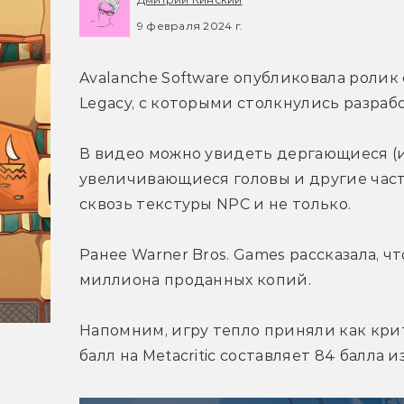
9 февраля 2024 г.
Avalanche Software опубликовала ролик
Legacy, с которыми столкнулись разраб
В видео можно увидеть дергающиеся (и 
увеличивающиеся головы и другие част
сквозь текстуры NPC и не только.
Ранее Warner Bros. Games рассказала, ч
миллиона проданных копий.
Напомним, игру тепло приняли как крит
балл на Metacritic составляет 84 балла и