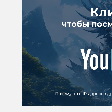
Кл
чтобы пос
Почему-то с IP адресов д