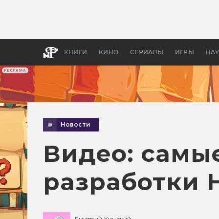
Какие
авгус
апока
детск
КНИГИ
КИНО
СЕРИАЛЫ
ИГРЫ
НА
РЕКЛАМА
Новости
Видео: самы
разработки 
Дмитрий Кинский