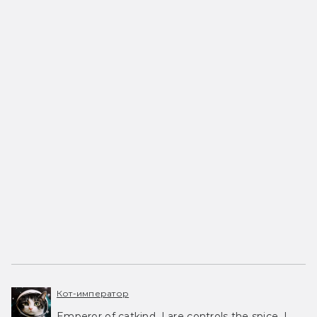
Кот-император
Emperor of catkind. I are controls the spice, I