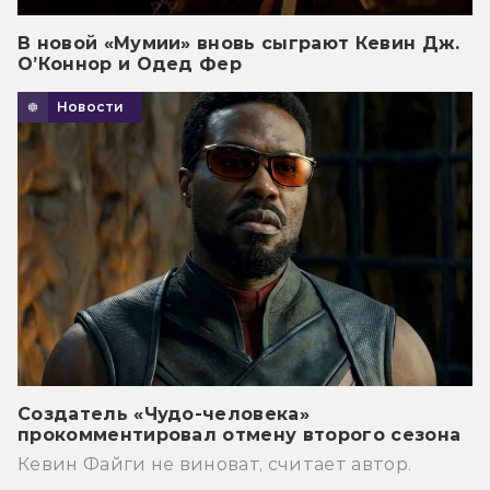
В новой «Мумии» вновь сыграют Кевин Дж.
О’Коннор и Одед Фер
Новости
Создатель «Чудо-человека»
прокомментировал отмену второго сезона
Кевин Файги не виноват, считает автор.