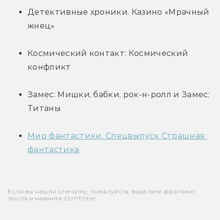
Детективные хроники. Казино «Мрачный 
жнец»
Космический контакт: Космический 
конфликт
Замес: Мишки, бабки, рок-н-ролл и Замес: 
Титаны
Мир фантастики. Спецвыпуск Страшная 
фантастика
Если вы нашли опечатку, пожалуйста, выделите фрагмент
текста и нажмите Ctrl+Enter.