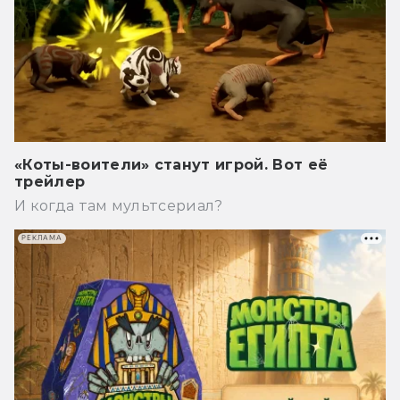
«Коты-воители» станут игрой. Вот её
трейлер
И когда там мультсериал?
РЕКЛАМА