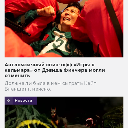
Англоязычный спин-офф «Игры в
кальмара» от Дэвида Финчера могли
отменить
Должна ли была в нем сыграть Кейт
Бланшетт, неясно.
Новости