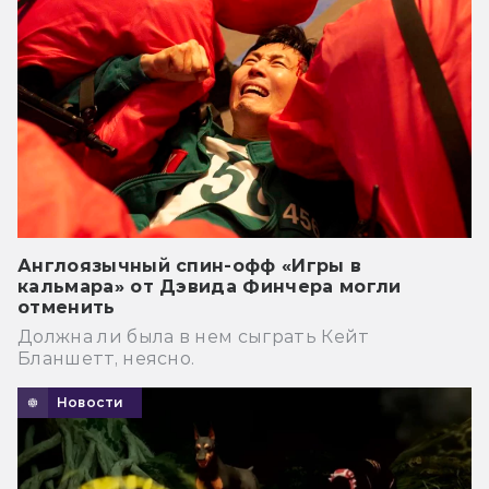
Англоязычный спин-офф «Игры в
кальмара» от Дэвида Финчера могли
отменить
Должна ли была в нем сыграть Кейт
Бланшетт, неясно.
Новости