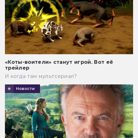
«Коты-воители» станут игрой. Вот её
трейлер
И когда там мультсериал?
Новости