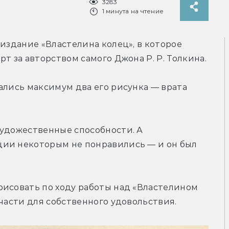
3283
1 минута на чтение
издание «Властелина колец», в которое 
т за авторством самого Джона Р. Р. Толкина.
ались максимум два его рисунка — врата 
удожественные способности. А 
ии некоторым не понравились — и он был 
исовать по ходу работы над «Властелином 
тчасти для собственного удовольствия.