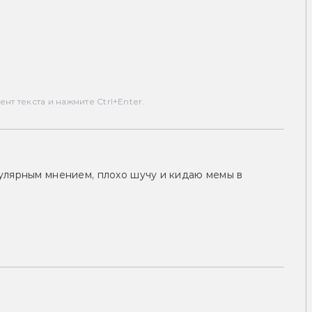
т текста и нажмите Ctrl+Enter.
улярным мнением, плохо шучу и кидаю мемы в