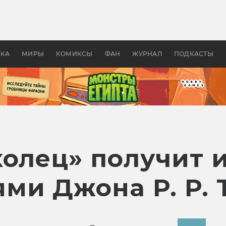
оздавались «Страшилы»:
«Одиссея» Нолана: что эт
, без которого не было
фильм сделал с Гомером и
ластелина колец»
Древней Грецией
УКА
МИРЫ
КОМИКСЫ
ФАН
ЖУРНАЛ
ПОДКАСТЫ
олец» получит и
ми Джона Р. Р. 