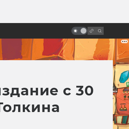
от
Лицо со шрамом. Как снимали
«Гарри Поттер и философский
камень»
здание с 30
Толкина