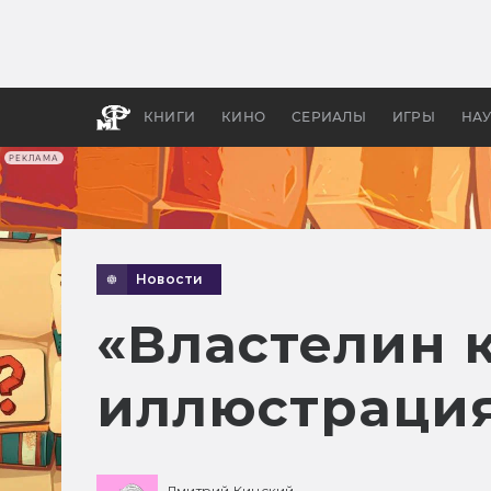
Как с
фильм
бы «В
КНИГИ
КИНО
СЕРИАЛЫ
ИГРЫ
НА
РЕКЛАМА
Новости
«Властелин к
иллюстрация
Дмитрий Кинский