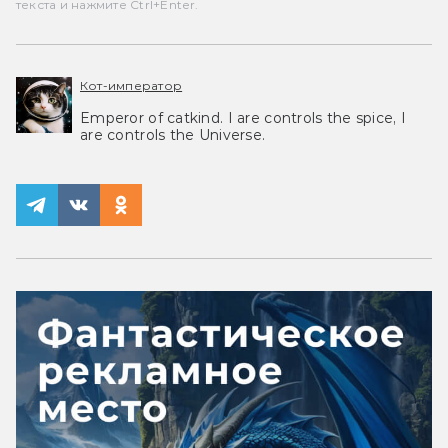
текста и нажмите Ctrl+Enter.
Кот-император
Emperor of catkind. I are controls the spice, I
are controls the Universe.