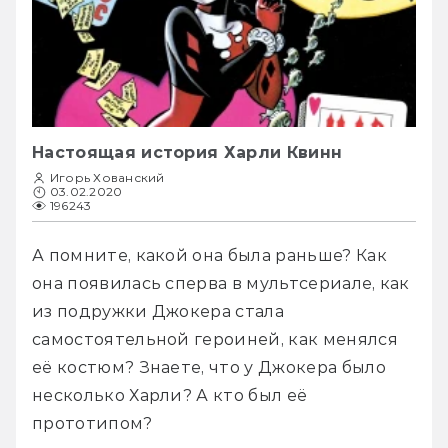
Настоящая история Харли Квинн
Игорь Хованский
03.02.2020
196243
А помните, какой она была раньше? Как 
она появилась сперва в мультсериале, как 
из подружки Джокера стала 
самостоятельной героиней, как менялся 
её костюм? Знаете, что у Джокера было 
несколько Харли? А кто был её 
прототипом? 