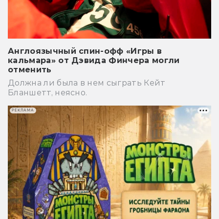
Англоязычный спин-офф «Игры в
кальмара» от Дэвида Финчера могли
отменить
Должна ли была в нем сыграть Кейт
Бланшетт, неясно.
РЕКЛАМА