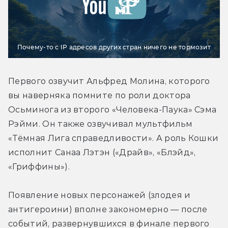
Почему-то с IP адресов других стран ничего не тормозит
Первого озвучит Альфред Молина, которого 
вы наверняка помните по роли доктора 
Осьминога из второго «Человека-Паука» Сэма 
Рэйми. Он также озвучивал мультфильм 
«Тёмная Лига справедливости». А роль Кошки 
исполнит Санаа Лэтэн («Драйв», «Блэйд», 
«Гриффины»).
Появление новых персонажей (злодея и 
антигероини) вполне закономерно — после 
событий, развернувшихся в финале первого 