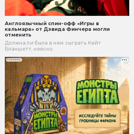
Англоязычный спин-офф «Игры в
кальмара» от Дэвида Финчера могли
отменить
Должна ли была в нем сыграть Кейт
Бланшетт, неясно.
РЕКЛАМА