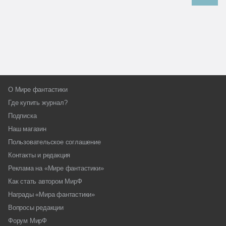
О Мире фантастики
Где купить журнал?
Подписка
Наш магазин
Пользовательское соглашение
Контакты и редакция
Реклама на «Мире фантастики»
Как стать автором МирФ
Награды «Мира фантастики»
Вопросы редакции
Форум МирФ