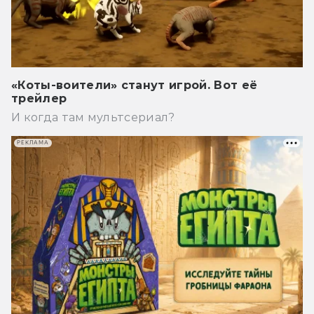
«Коты-воители» станут игрой. Вот её
трейлер
И когда там мультсериал?
РЕКЛАМА