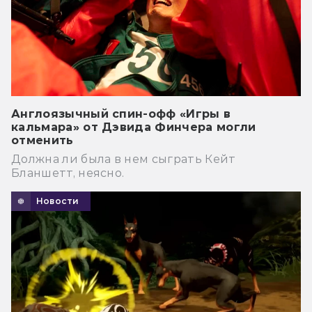
Англоязычный спин-офф «Игры в
кальмара» от Дэвида Финчера могли
отменить
Должна ли была в нем сыграть Кейт
Бланшетт, неясно.
Новости