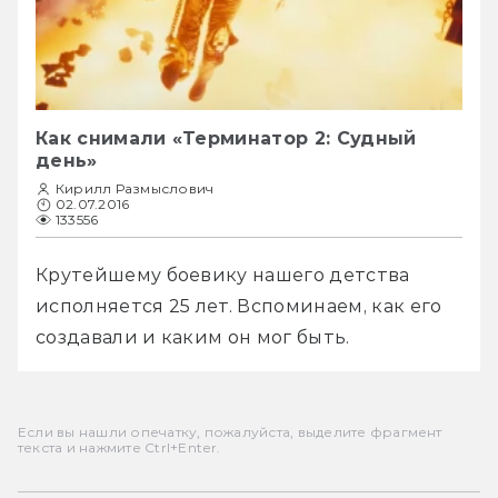
Как снимали «Терминатор 2: Судный
день»
Кирилл Размыслович
02.07.2016
133556
Крутейшему боевику нашего детства 
исполняется 25 лет. Вспоминаем, как его 
создавали и каким он мог быть.
Если вы нашли опечатку, пожалуйста, выделите фрагмент
текста и нажмите Ctrl+Enter.