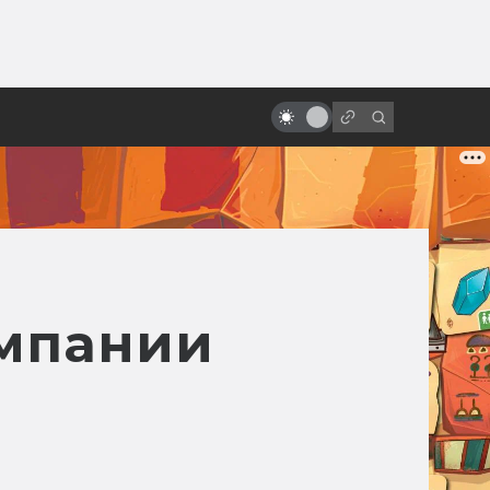
от
«Хеллбой» Гильермо дель Торо.
Как создавалась дилогия о
Парне из пекла
ампании