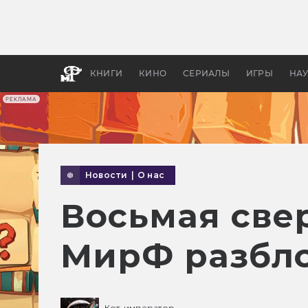
Как с
фильм
бы «В
КНИГИ
КИНО
СЕРИАЛЫ
ИГРЫ
НА
РЕКЛАМА
Новости
|
О нас
Восьмая све
МирФ разбло
Кот-император