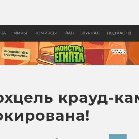
оздавались «Страшилы»:
«Одиссея» Нолана: что эт
, без которого не было
фильм сделал с Гомером и
ластелина колец»
Древней Грецией
УКА
МИРЫ
КОМИКСЫ
ФАН
ЖУРНАЛ
ПОДКАСТЫ
рхцель крауд-к
кирована!