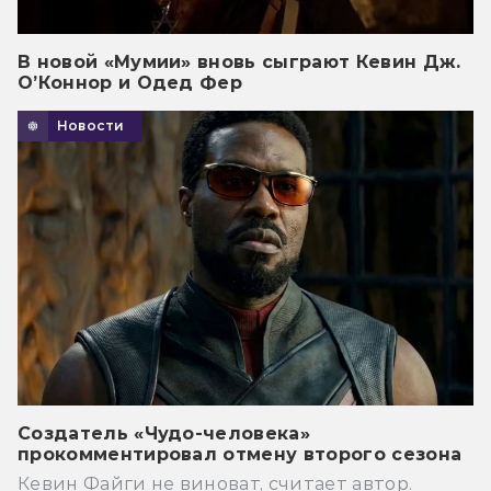
В новой «Мумии» вновь сыграют Кевин Дж.
О’Коннор и Одед Фер
Новости
Создатель «Чудо-человека»
прокомментировал отмену второго сезона
Кевин Файги не виноват, считает автор.