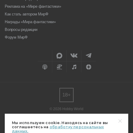
Реклама на «Мире фантастики»
Как стать автором МирФ
Награды «Мира фантастики»
Вопросы редакции
Форум МирФ
18+
© 2026 Hobby World
Любое использование материалов допускается только с согласия
редакции.
Мы используем cookie. Находясь на сайте вы
соглашаетесь на
обработку персональных
Мнение авторов может не совпадать с мнением редакции.
данных.