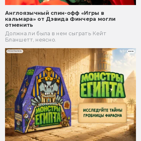
Англоязычный спин-офф «Игры в
кальмара» от Дэвида Финчера могли
отменить
Должна ли была в нем сыграть Кейт
Бланшетт, неясно.
РЕКЛАМА