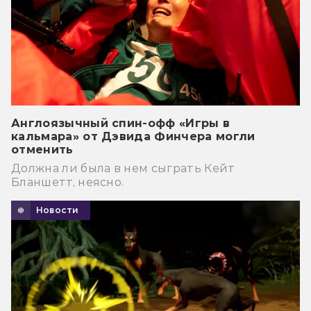
Англоязычный спин-офф «Игры в
кальмара» от Дэвида Финчера могли
отменить
Должна ли была в нем сыграть Кейт
Бланшетт, неясно.
Новости