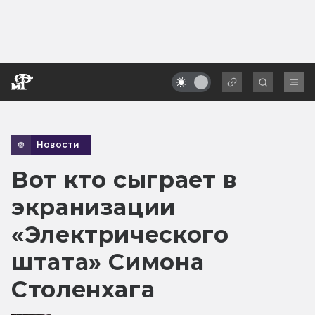
Новости
Вот кто сыграет в
экранизации
«Электрического
штата» Симона
Столенхага