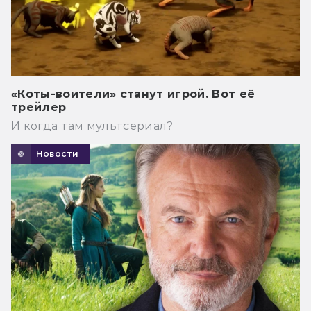
«Коты-воители» станут игрой. Вот её
трейлер
И когда там мультсериал?
Новости