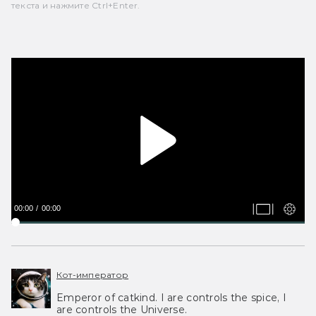
текста и нажмите Ctrl+Enter.
00:00
00:00
Кот-император
Emperor of catkind. I are controls the spice, I
are controls the Universe.