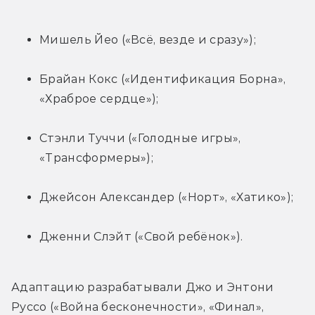
Мишель Йео («Всё, везде и сразу»);
Брайан Кокс («Идентификация Борна», 
«Храброе сердце»);
Стэнли Туччи («Голодные игры», 
«Трансформеры»);
Джейсон Александер («Норт», «Хатико»);
Дженни Слэйт («Свой ребёнок»).
Адаптацию разрабатывали Джо и Энтони 
Руссо («Война бесконечности», «Финал», 