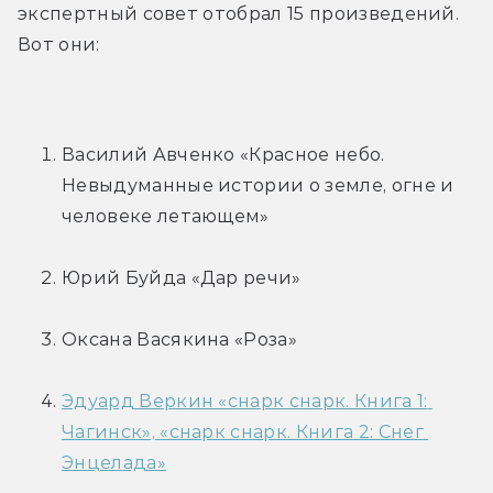
экспертный совет отобрал 15 произведений. 
Вот они:
Василий Авченко «Красное небо. 
Невыдуманные истории о земле, огне и 
человеке летающем»
Юрий Буйда «Дар речи»
Оксана Васякина «Роза»
Эдуард Веркин «cнарк снарк. Книга 1: 
Чагинск», «cнарк снарк. Книга 2: Снег 
Энцелада»