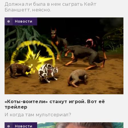
Должна ли была в нем сыграть Кейт
Бланшетт, неясно.
Новости
«Коты-воители» станут игрой. Вот её
трейлер
И когда там мультсериал?
Новости