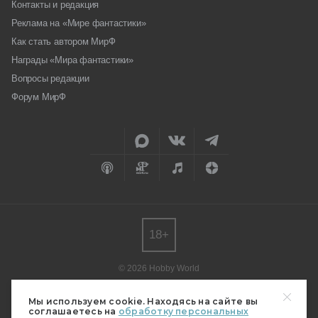
Контакты и редакция
Реклама на «Мире фантастики»
Как стать автором МирФ
Награды «Мира фантастики»
Вопросы редакции
Форум МирФ
18+
© 2026 Hobby World
Любое использование материалов допускается только с согласия
редакции.
Мы используем cookie. Находясь на сайте вы
соглашаетесь на
обработку персональных
Мнение авторов может не совпадать с мнением редакции.