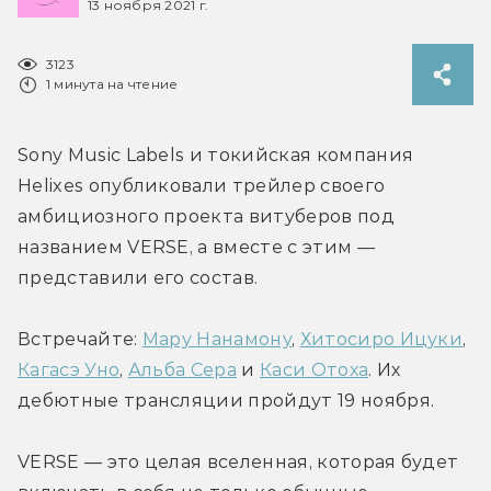
13 ноября 2021 г.
3123
1 минута на чтение
Sony Music Labels и токийская компания 
Helixes опубликовали трейлер своего 
амбициозного проекта витуберов под 
названием VERSE, а вместе с этим — 
представили его состав.
Встречайте: 
Мару Нанамону
, 
Хитосиро Ицуки
, 
Кагасэ Уно
, 
Альба Сера
 и 
Каси Отоха
. Их 
дебютные трансляции пройдут 19 ноября.
VERSE — это целая вселенная, которая будет 