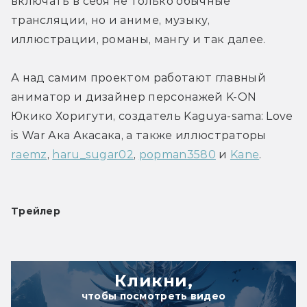
включать в себя не только обычные 
трансляции, но и аниме, музыку, 
иллюстрации, романы, мангу и так далее.
А над самим проектом работают главный 
аниматор и дизайнер персонажей K-ON 
Юкико Хоригути, создатель Kaguya-sama: Love 
is War Ака Акасака, а также иллюстраторы 
raemz
, 
haru_sugar02
, 
popman3580
 и 
Kane
.
Трейлер
Кликни,
чтобы посмотреть видео