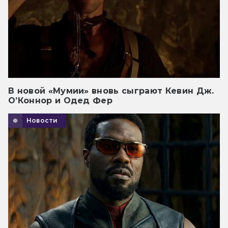
В новой «Мумии» вновь сыграют Кевин Дж.
О’Коннор и Одед Фер
Новости