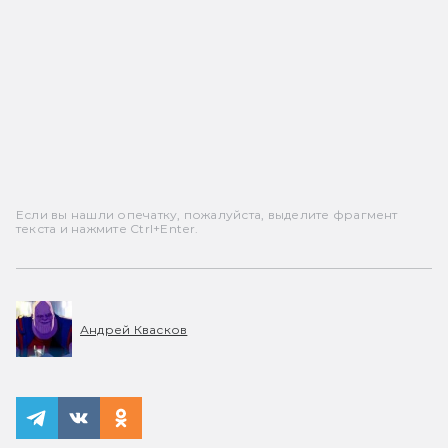
Если вы нашли опечатку, пожалуйста, выделите фрагмент
текста и нажмите Ctrl+Enter.
Андрей Квасков