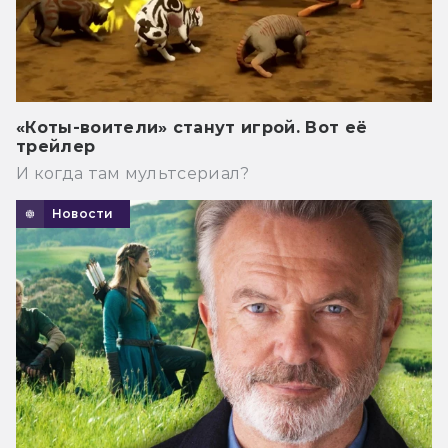
«Коты-воители» станут игрой. Вот её
трейлер
И когда там мультсериал?
Новости