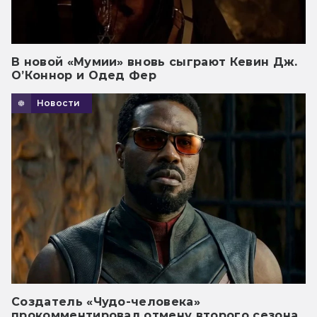
В новой «Мумии» вновь сыграют Кевин Дж.
О’Коннор и Одед Фер
Новости
Создатель «Чудо-человека»
прокомментировал отмену второго сезона