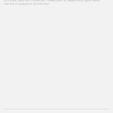
Если вы нашли опечатку, пожалуйста, выделите фрагмент
текста и нажмите Ctrl+Enter.