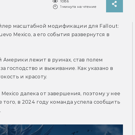
1086
1 минута на чтение
лер масштабной модификации для Fallout: 
uevo Mexico, а его события развернутся в 
 Америки лежит в руинах, став полем 
а господство и выживание. Как указано в 
окость и красоту.
 Mexico
далека от завершения, поэтому у нее 
 того, в 2024 году команда успела сообщить 
.