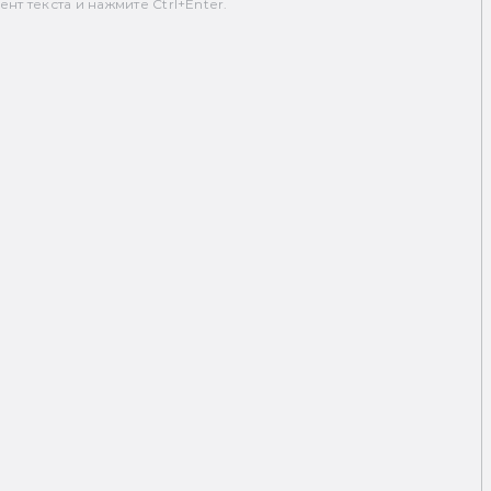
т текста и нажмите Ctrl+Enter.