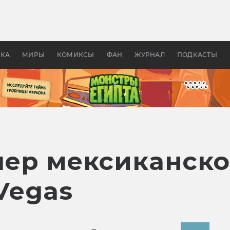
 фильмы смотреть в
Как создавались «Страшил
те 2026? В мире —
фильм, без которого не б
липсис, в России —
бы «Властелина колец»
ие комедии
УКА
МИРЫ
КОМИКСЫ
ФАН
ЖУРНАЛ
ПОДКАСТЫ
ер мексиканско
 Vegas