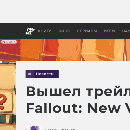
Какие
авгус
апока
детск
КНИГИ
КИНО
СЕРИАЛЫ
ИГРЫ
НА
РЕКЛАМА
Новости
Вышел трейл
Fallout: New
Андрей Квасков