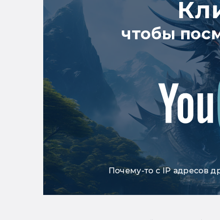
Кл
чтобы пос
Почему-то с IP адресов д