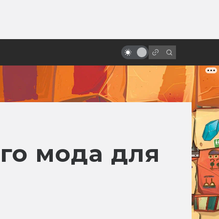
ы»:
ыло
Киберпанк-аниме: лучшее и
главное
го мода для