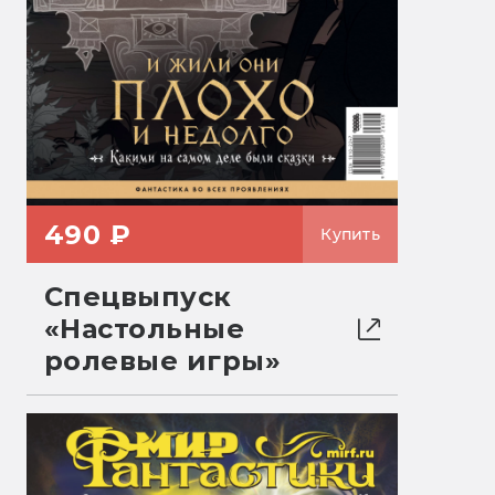
490 ₽
Купить
Спецвыпуск
«Настольные
ролевые игры»