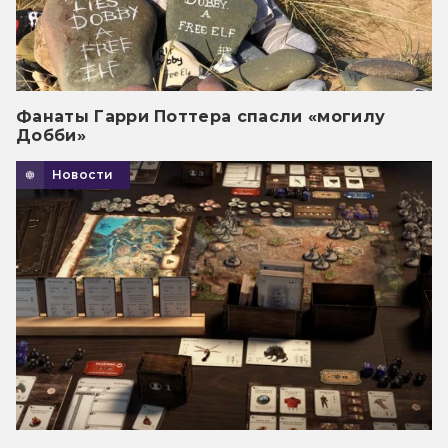
Фанаты Гарри Поттера спасли «могилу
Добби»
Новости