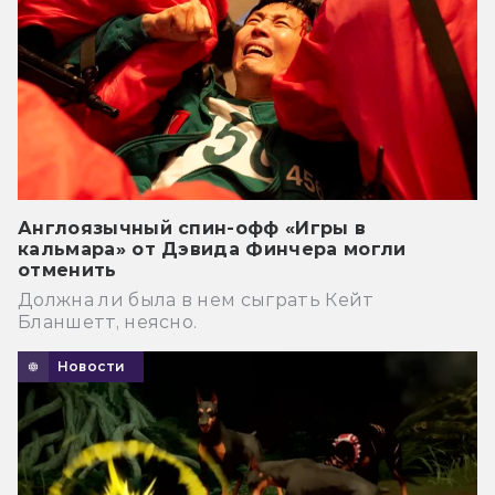
Англоязычный спин-офф «Игры в
кальмара» от Дэвида Финчера могли
отменить
Должна ли была в нем сыграть Кейт
Бланшетт, неясно.
Новости