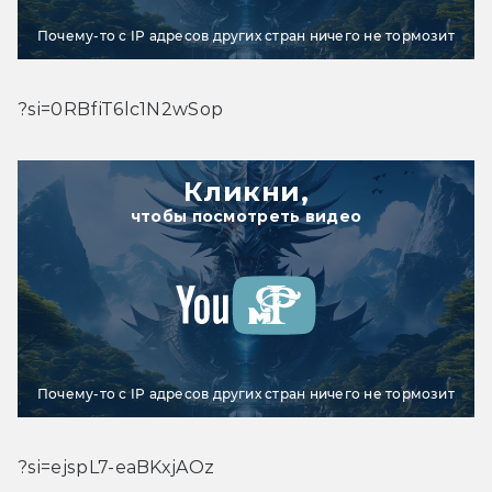
Почему-то с IP адресов других стран ничего не тормозит
?si=0RBfiT6lc1N2wSop
Кликни,
чтобы посмотреть видео
Почему-то с IP адресов других стран ничего не тормозит
?si=ejspL7-eaBKxjAOz