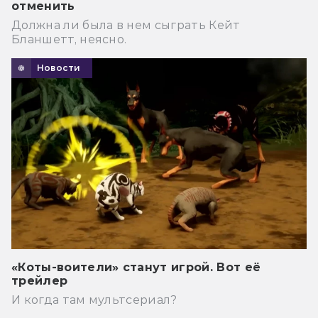
отменить
Должна ли была в нем сыграть Кейт
Бланшетт, неясно.
Новости
«Коты-воители» станут игрой. Вот её
трейлер
И когда там мультсериал?