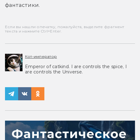
фантастики.
Если вы нашли опечатку, пожалуйста, выделите фрагмент
текста и нажмите Ctrl+Enter.
Кот-император
Emperor of catkind. I are controls the spice, I
are controls the Universe.