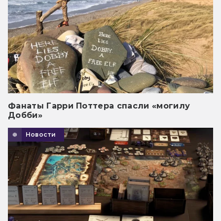
Фанаты Гарри Поттера спасли «могилу
Добби»
Новости