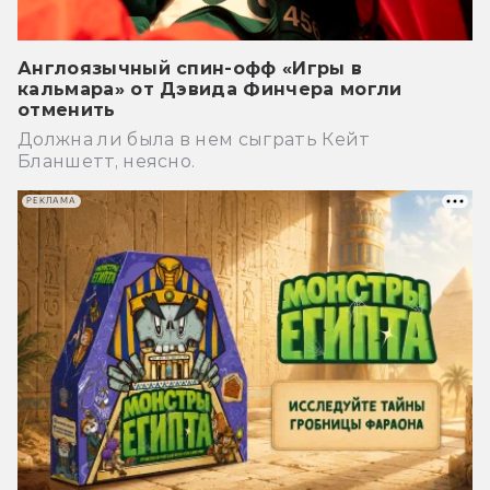
Англоязычный спин-офф «Игры в
кальмара» от Дэвида Финчера могли
отменить
Должна ли была в нем сыграть Кейт
Бланшетт, неясно.
РЕКЛАМА