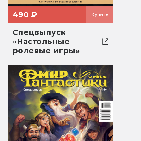
490 ₽
Купить
Спецвыпуск
«Настольные
ролевые игры»