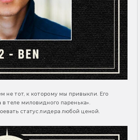
ем не тот, к которому мы привыкли. Его 
в теле миловидного паренька». 
оевать статус лидера любой ценой.