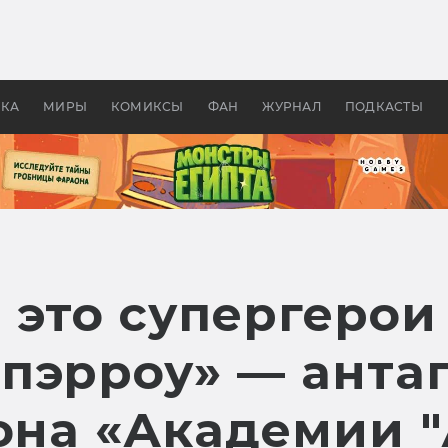
 фильмы смотреть в
Как создавались «Страшил
те 2026? В мире —
фильм, без которого не б
липсис, в России —
бы «Властелина колец»
ие комедии
УКА
МИРЫ
КОМИКСЫ
ФАН
ЖУРНАЛ
ПОДКАСТЫ
 это супергерои
пэрроу» — анта
зона «Академии 