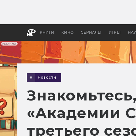
Какие
авгус
апока
детск
КНИГИ
КИНО
СЕРИАЛЫ
ИГРЫ
НА
РЕКЛАМА
Новости
Знакомьтесь,
«Академии С
третьего се