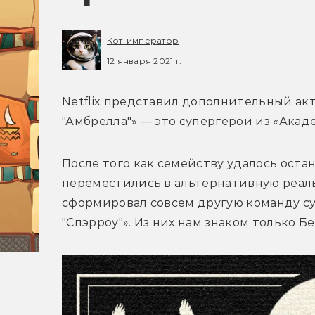
Кот-император
12 января 2021 г.
Netflix представил дополнительный акт
"Амбрелла"» — это супергерои из «Акад
После того как семейству удалось оста
переместились в альтернативную реаль
сформировал совсем другую команду су
"Спэрроу"». Из них нам знаком только Бе