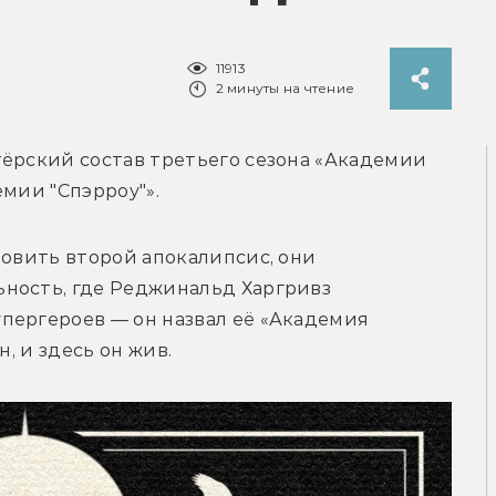
11913
2 минуты на чтение
ёрский состав третьего сезона «Академии 
емии "Спэрроу"».
новить второй апокалипсис, они 
ность, где Реджинальд Харгривз 
пергероев — он назвал её «Академия 
н, и здесь он жив.