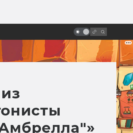
ы»:
Лучшая фантастика: 100
ыло
фильмов, которые нужно
посмотреть
 из
гонисты
"Амбрелла"»