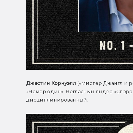
Джастин Корнуэлл
 («Мистер Джангл и 
«Номер один». Негласный лидер «Спэрро
дисциплинированный.