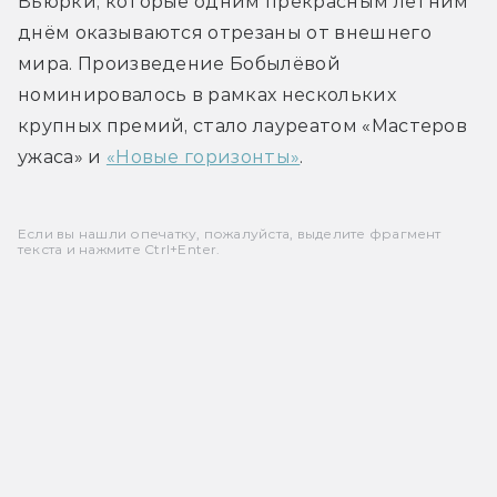
Вьюрки, которые одним прекрасным летним 
днём оказываются отрезаны от внешнего 
мира. Произведение Бобылёвой 
номинировалось в рамках нескольких 
крупных премий, стало лауреатом «Мастеров 
ужаса» и 
«Новые горизонты»
.
Если вы нашли опечатку, пожалуйста, выделите фрагмент
текста и нажмите Ctrl+Enter.