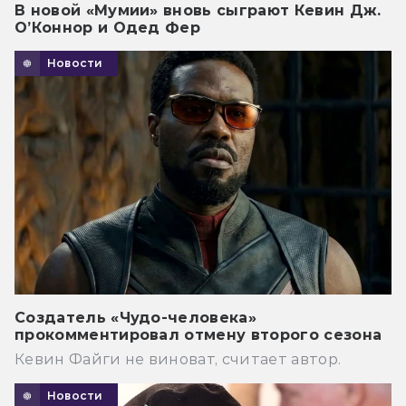
В новой «Мумии» вновь сыграют Кевин Дж.
О’Коннор и Одед Фер
Новости
Создатель «Чудо-человека»
прокомментировал отмену второго сезона
Кевин Файги не виноват, считает автор.
Новости